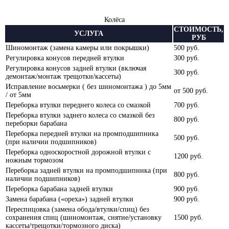
Колёса
СТОИМОСТЬ,
УСЛУГА
РУБ
Шиномонтаж (замена камеры или покрышки)
500 руб.
Регулировка конусов передней втулки
300 руб.
Регулировка конусов задней втулки (включая
300 руб.
демонтаж/монтаж трещотки/кассеты)
Исправление восьмерки ( без шиномонтажа ) до 5мм
от 500 руб.
/ от 5мм
Переборка втулки переднего колеса со смазкой
700 руб.
Переборка втулки заднего колеса со смазкой без
800 руб.
переборки барабана
Переборка передней втулки на промподшипника
500 руб.
(при наличии подшипников)
Переборка односкоростной дорожной втулки с
1200 руб.
ножным тормозом
Переборка задней втулки на промподшипника (при
800 руб.
наличии подшипников)
Переборка барабана задней втулки
900 руб.
Замена барабана («ореха») задней втулки
900 руб.
Переспицовка (замена обода/втулки/спиц) без
сохранения спиц (шиномонтаж, снятие/установку
1500 руб.
кассеты/трещотки/тормозного диска)