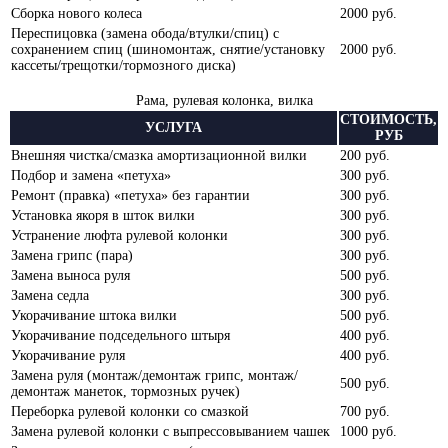
Сборка нового колеса
2000 руб.
Переспицовка (замена обода/втулки/спиц) с
сохранением спиц (шиномонтаж, снятие/установку
2000 руб.
кассеты/трещотки/тормозного диска)
Рама, рулевая колонка, вилка
СТОИМОСТЬ,
УСЛУГА
РУБ
Внешняя чистка/смазка амортизационной вилки
200 руб.
Подбор и замена «петуха»
300 руб.
Ремонт (правка) «петуха» без гарантии
300 руб.
Установка якоря в шток вилки
300 руб.
Устранение люфта рулевой колонки
300 руб.
Замена грипс (пара)
300 руб.
Замена выноса руля
500 руб.
Замена седла
300 руб.
Укорачивание штока вилки
500 руб.
Укорачивание подседельного штыря
400 руб.
Укорачивание руля
400 руб.
Замена руля (монтаж/демонтаж грипс, монтаж/
500 руб.
демонтаж манеток, тормозных ручек)
Переборка рулевой колонки со смазкой
700 руб.
Замена рулевой колонки с выпрессовыванием чашек
1000 руб.