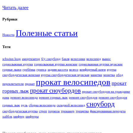
Читать далее
Рубрики
Полезные статьи
Новости
Теги
schwinn loop
амортизатор
б/у сноуборд
бакля
велогонки
велосипед
вынос
горнолыжные куртки
горнолыжные куртки женские
горнолыжные куртки мужские
горные лыжи
гребёнка
грипса
задняя кассета
колесо
комфортный шлем
куртка
сноубордическая женская
куртка сноубордическая мужская
манетки
монетка
обод
прокат велосипедов
прокат
переключатели
прокат
прокат сноубордов
горных лыж
прокат сноубордов на гражданке
рама
ремонт велосипеда
ремонт горных лыж
ремонт сноубордов
ремонт сноубордов
сноуборд
горных лыж
руль
сборка велосипеда
складной велосипед
сноубордическая куртка
стреп
тормоза
тренажер
трещетка
фиксированная передача
хайбэк
шифтер
шифтеры