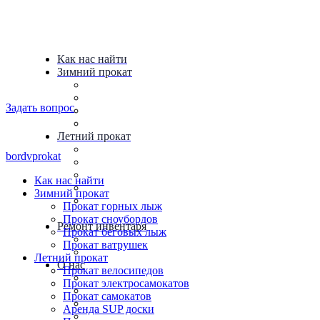
Как нас найти
Зимний прокат
Прокат горных лыж
Прокат сноубордов
Задать вопрос
Прокат беговых лыж
Прокат ватрушек
Летний прокат
Прокат велосипедов
bordvprokat
Прокат электросамокатов
Прокат самокатов
Как нас найти
Аренда SUP доски
Зимний прокат
Прокат палаток и туристического
Прокат горных лыж
снаряжения
Прокат сноубордов
Ремонт инвентаря
Прокат беговых лыж
Ремонт велосипедов
Прокат ватрушек
Ремонт лыж и сноубордов
Летний прокат
О нас
Прокат велосипедов
Новости
Прокат электросамокатов
Полезные статьи
Прокат самокатов
Видяшки
Аренда SUP доски
Галерея