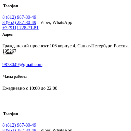
Телефон
8 (812) 987-80-49
8 (952) 287-80-49
- Viber, WhatsApp
+7 (911) 728-71-81
Адрес
Гражданский проспект 106 корпус 4, Санкт-Петербург, Россия,
195267
Email
9878049@gmail.com
Часы работы
Ежедневно с 10:00 до 22:00
Телефон
8 (812) 987-80-49
8 (952) 287-80-49
- Viber, WhatsApp