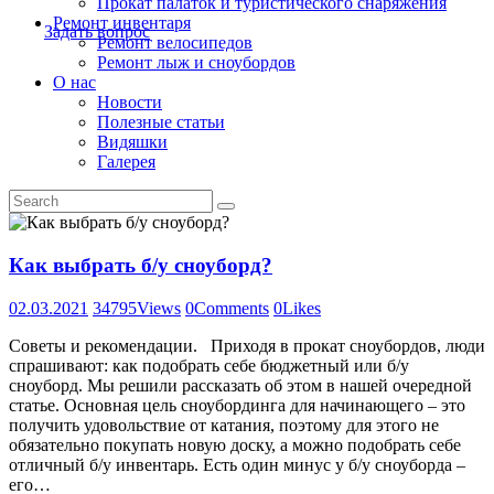
Прокат палаток и туристического снаряжения
Ремонт инвентаря
Задать вопрос
Ремонт велосипедов
Ремонт лыж и сноубордов
О нас
Новости
Полезные статьи
Видяшки
Галерея
Как выбрать б/у сноуборд?
02.03.2021
34795
Views
0
Comments
0
Likes
Советы и рекомендации. Приходя в прокат сноубордов, люди
спрашивают: как подобрать себе бюджетный или б/у
сноуборд. Мы решили рассказать об этом в нашей очередной
статье. Основная цель сноубординга для начинающего – это
получить удовольствие от катания, поэтому для этого не
обязательно покупать новую доску, а можно подобрать себе
отличный б/у инвентарь. Есть один минус у б/у сноуборда –
его…