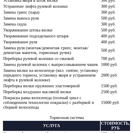
Установка якоря в шток вилки
300 руб.
Устранение люфта рулевой колонки
300 руб.
Замена грипс (пара)
300 руб.
Замена выноса руля
500 руб.
Замена седла
300 руб.
Укорачивание штока вилки
500 руб.
Укорачивание подседельного штыря
400 руб.
Укорачивание руля
400 руб.
Замена руля (монтаж/демонтаж грипс, монтаж/
500 руб.
демонтаж манеток, тормозных ручек)
Переборка рулевой колонки со смазкой
700 руб.
Замена рулевой колонки с выпрессовыванием чашек
1000 руб.
Замена вилки на велосипеде (вкл. снятие, установку
переднего тормоза, установку якоря и устранением
2000 руб.
люфта в рулевой колонке)
Переборка вилки пружинно эластомерной
1500 руб.
Переборка воздушно масляной вилки
2500 руб.
Покраска рамы велосипеда (полный цикл с
соблюдением технологии покраски) с разборкой и
15000 руб.
сборкой велосипеда
Тормозная система
СТОИМОСТЬ,
УСЛУГА
РУБ