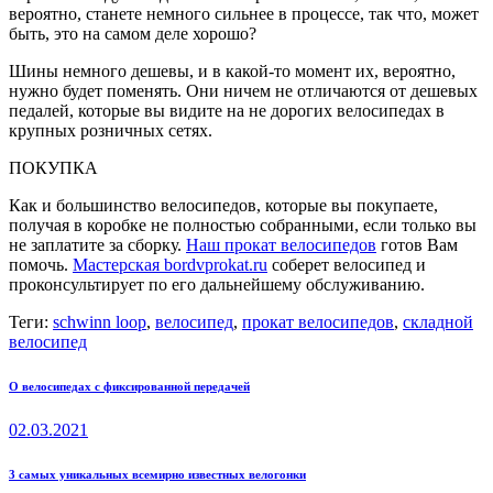
вероятно, станете немного сильнее в процессе, так что, может
быть, это на самом деле хорошо?
Шины немного дешевы, и в какой-то момент их, вероятно,
нужно будет поменять. Они ничем не отличаются от дешевых
педалей, которые вы видите на не дорогих велосипедах в
крупных розничных сетях.
ПОКУПКА
Как и большинство велосипедов, которые вы покупаете,
получая в коробке не полностью собранными, если только вы
не заплатите за сборку.
Наш прокат велосипедов
готов Вам
помочь.
Мастерская bordvprokat.ru
соберет велосипед и
проконсультирует по его дальнейшему обслуживанию.
Теги:
schwinn loop
,
велосипед
,
прокат велосипедов
,
складной
велосипед
Навигация
Предыдущая:
О велосипедах с фиксированной передачей
по
02.03.2021
записям
Следующая:
3 самых уникальных всемирно известных велогонки