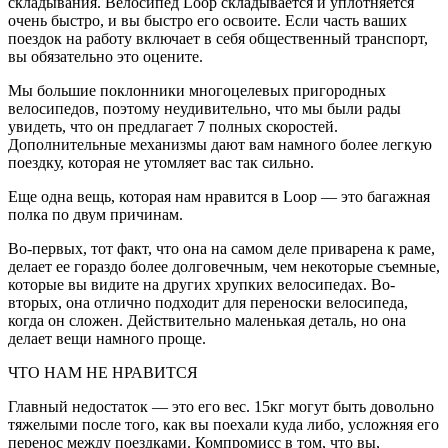
складывания. Велосипед Loop складывается и уплотняется
очень быстро, и вы быстро его освоите. Если часть ваших
поездок на работу включает в себя общественный транспорт,
вы обязательно это оцените.
Мы большие поклонники многоцелевых пригородных
велосипедов, поэтому неудивительно, что мы были рады
увидеть, что он предлагает 7 полных скоростей.
Дополнительные механизмы дают вам намного более легкую
поездку, которая не утомляет вас так сильно.
Еще одна вещь, которая нам нравится в Loop — это багажная
полка по двум причинам.
Во-первых, тот факт, что она на самом деле приварена к раме,
делает ее гораздо более долговечным, чем некоторые съемные,
которые вы видите на других хрупких велосипедах. Во-
вторых, она отлично подходит для переноски велосипеда,
когда он сложен. Действительно маленькая деталь, но она
делает вещи намного проще.
ЧТО НАМ НЕ НРАВИТСЯ
Главный недостаток — это его вес. 15кг могут быть довольно
тяжелыми после того, как вы поехали куда либо, усложняя его
перенос между поездками. Компромисс в том, что вы,