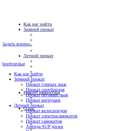
Как нас найти
Зимний прокат
Прокат горных лыж
Прокат сноубордов
Задать вопрос
Прокат беговых лыж
Прокат ватрушек
Летний прокат
Прокат велосипедов
bordvprokat
Прокат электросамокатов
Прокат самокатов
Как нас найти
Аренда SUP доски
Зимний прокат
Прокат палаток и туристического
Прокат горных лыж
снаряжения
Прокат сноубордов
Ремонт инвентаря
Прокат беговых лыж
Ремонт велосипедов
Прокат ватрушек
Ремонт лыж и сноубордов
Летний прокат
О нас
Прокат велосипедов
Новости
Прокат электросамокатов
Полезные статьи
Прокат самокатов
Видяшки
Аренда SUP доски
Галерея