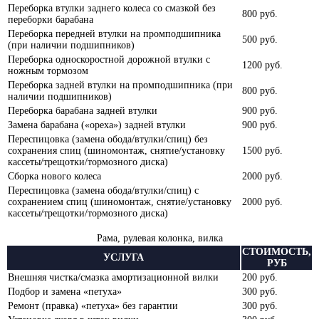
Переборка втулки заднего колеса со смазкой без
800 руб.
переборки барабана
Переборка передней втулки на промподшипника
500 руб.
(при наличии подшипников)
Переборка односкоростной дорожной втулки с
1200 руб.
ножным тормозом
Переборка задней втулки на промподшипника (при
800 руб.
наличии подшипников)
Переборка барабана задней втулки
900 руб.
Замена барабана («ореха») задней втулки
900 руб.
Переспицовка (замена обода/втулки/спиц) без
сохранения спиц (шиномонтаж, снятие/установку
1500 руб.
кассеты/трещотки/тормозного диска)
Сборка нового колеса
2000 руб.
Переспицовка (замена обода/втулки/спиц) с
сохранением спиц (шиномонтаж, снятие/установку
2000 руб.
кассеты/трещотки/тормозного диска)
Рама, рулевая колонка, вилка
СТОИМОСТЬ,
УСЛУГА
РУБ
Внешняя чистка/смазка амортизационной вилки
200 руб.
Подбор и замена «петуха»
300 руб.
Ремонт (правка) «петуха» без гарантии
300 руб.