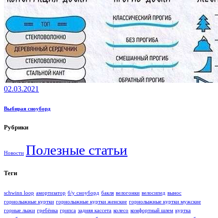
02.03.2021
Выбирая сноуборд
Рубрики
Полезные статьи
Новости
Теги
schwinn loop
амортизатор
б/у сноуборд
бакля
велогонки
велосипед
вынос
горнолыжные куртки
горнолыжные куртки женские
горнолыжные куртки мужские
горные лыжи
гребёнка
грипса
задняя кассета
колесо
комфортный шлем
куртка