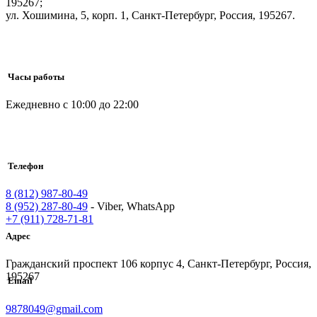
195267;
ул. Хошимина, 5, корп. 1, Санкт-Петербург, Россия, 195267.
Часы работы
Ежедневно с 10:00 до 22:00
Телефон
8 (812) 987-80-49
8 (952) 287-80-49
- Viber, WhatsApp
+7 (911) 728-71-81
Адрес
Гражданский проспект 106 корпус 4, Санкт-Петербург, Россия,
195267
Email
9878049@gmail.com